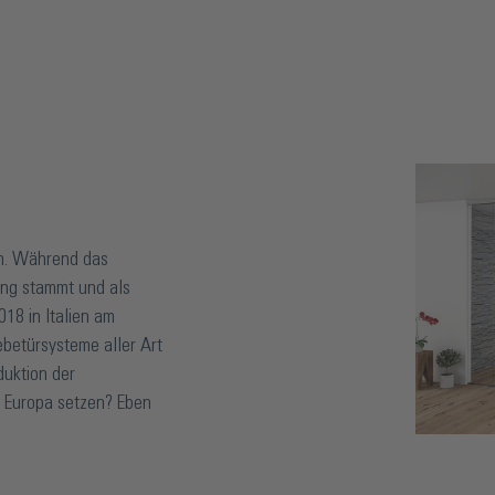
en. Während das
ung stammt und als
018 in Italien am
ebetürsysteme aller Art
duktion der
s Europa setzen? Eben