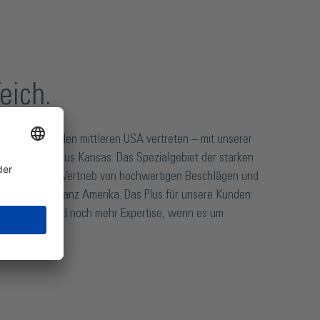
eich.
 nun auch in den mittleren USA vertreten – mit unserer
als Hardware aus Kansas. Das Spezialgebiet der starken
ellung und der Vertrieb von hochwertigen Beschlägen und
dbereich in ganz Amerika. Das Plus für unsere Kunden:
 Service – und noch mehr Expertise, wenn es um