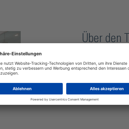
Über den T
Seit Anfang 2018 sind wir
Tochtergesellschaft Port
Marke Portals: die Herst
Zubehör im Dusch- und Ba
ein Mehr an Auswahl und
Beschläge geht.